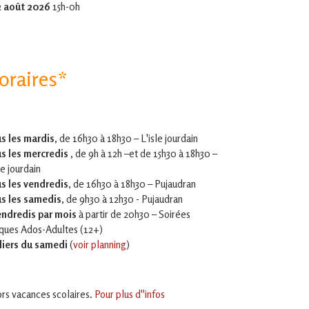
2 août 2026
15h-0h
oraires*
s les mardis,
de 16h30 à 18h30 – L'isle jourdain
s les mercredis ,
de 9h à 12h –et
de 15h30 à 18h30 –
le jourdain
s les vendredis
, de 16h30 à 18h30 – Pujaudran
s les samedis
, de 9h30 à 12h30 - Pujaudran
endredis par mois
à partir de 20h30 – Soirées
iques Ados-Adultes (12+)
liers du samedi
(
voir planning
)
rs vacances scolaires.
Pour plus d''infos