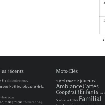
cles récents
Mots-Clés
2 joueurs
1 décembre 2025
 !!!
"Hard gamer"
Ambiance
Cartes
on pour Noël des ludopathes de la
Enfants
Coopératif
Enfan
Familial
embre 2024
Sélection Tout-petits
26 mars 2024
ne, mais presque