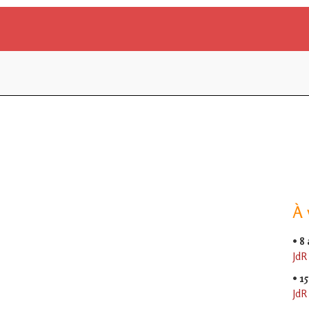
À 
•
8
JdR
•
15
JdR