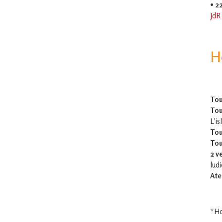
•
2
JdR
H
Tou
Tou
L'is
Tou
Tou
2 v
lud
Ate
*Ho