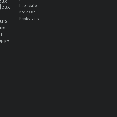
eux
Jeux
L'association
Non classé
Rendez-vous
urs
aire
n
quipes