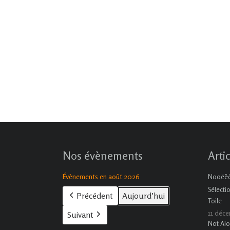
Nos évènements
Arti
Évènements en août 2026
Nooëëël
Sélecti
Précédent
Aujourd’hui
Toile
11 déc
Suivant
Not Alo