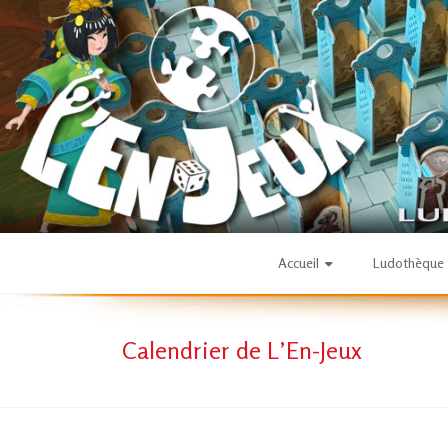
Skip
to
content
L'En-
Accueil
Ludothèque
Jeux
Calendrier de L’En-Jeux
–
ludothèque