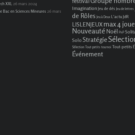
Groupe nombr
festival
26 mars 2024
ech XXL
Imagination
Jeu de dés
Jeu de lettres
26 mars
e Bac en Sciences Mineures
de Rôles
L'actu JdR
Jeu à Deux
max 4 joue
LISLENJEUX
Nouveauté
Noël
Solit
PnP
Sélectio
Stratégie
Solo
Tout-petits
É
Sélection Tout-petits
tournoi
Événement