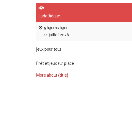
de
L'Isle
Ludothèque
Jourdain
9h30-12h30
11 juillet 2026
Jouons
ensemble
Jeux pour tous
en
Gascogne
toulousaine
Prêt et jeux sur place
!
More about {title}