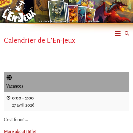
Skip
to
content
L'En-
Calendrier de L’En-Jeux
Jeux
–
ludothèque
de
Vacances
L'Isle
0:00
–
1:00
27 avril 2026
Jourdain
C'est fermé...
Jouons
ensemble
More about {title}