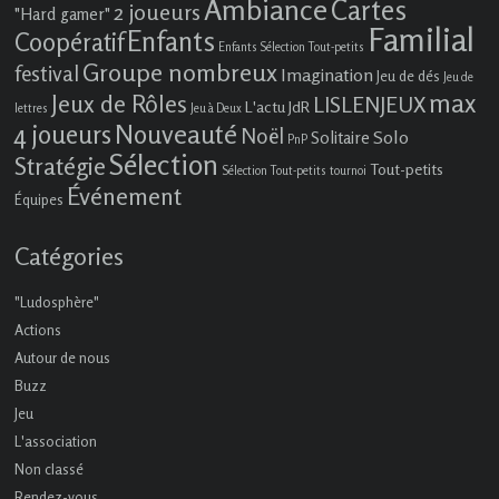
Ambiance
Cartes
2 joueurs
"Hard gamer"
Familial
Enfants
Coopératif
Enfants Sélection Tout-petits
Groupe nombreux
festival
Imagination
Jeu de dés
Jeu de
max
Jeux de Rôles
LISLENJEUX
L'actu JdR
lettres
Jeu à Deux
4 joueurs
Nouveauté
Noël
Solo
Solitaire
PnP
Sélection
Stratégie
Tout-petits
Sélection Tout-petits
tournoi
Événement
Équipes
Catégories
"Ludosphère"
Actions
Autour de nous
Buzz
Jeu
L'association
Non classé
Rendez-vous