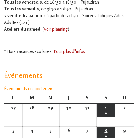
Tous les vendredis
, de 16h30 à 18h30 – Pujaudran
Tous les samedis
, de 9h30 à 12h30 - Pujaudran
2 vendredis par mois
à partir de 20h30 – Soirées ludiques Ados-
Adultes (12+)
Ateliers du samedi
(
voir planning
)
*Hors vacances scolaires.
Pour plus d''infos
Événements
Évènements en août 2026
L
lundi
M
mardi
M
mercredi
J
jeudi
V
vendredi
S
samedi
D
dima
27
27
28
28
29
29
30
30
31
31
1
1
2
2
●
juillet
juillet
juillet
juillet
juillet
août
août
(1
2026
2026
2026
2026
2026
2026
2026
évènement)
3
3
4
4
5
5
6
6
7
7
8
8
9
9
●