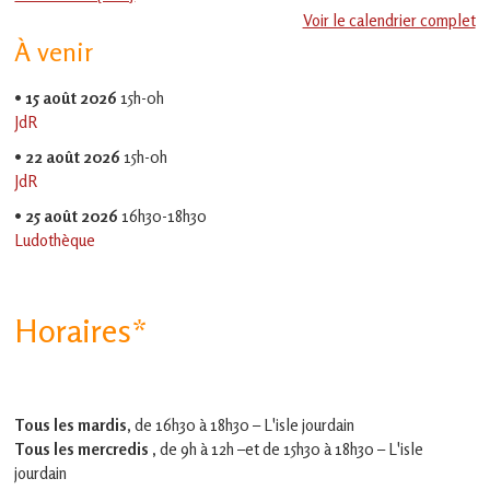
en
Voir le calendrier complet
Gascogne
À venir
toulousaine
!
•
15 août 2026
15h-0h
JdR
•
22 août 2026
15h-0h
JdR
•
25 août 2026
16h30-18h30
Ludothèque
Horaires*
Tous les mardis,
de 16h30 à 18h30 – L'isle jourdain
Tous les mercredis ,
de 9h à 12h –et
de 15h30 à 18h30 – L'isle
jourdain