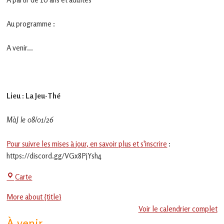
en
Gascogne
toulousaine
Au programme :
!
A venir...
Lieu : La Jeu-Thé
MàJ le 08/01/26
Pour suivre les mises à jour, en savoir plus et s'inscrire
:
https://discord.gg/VGx8PjYsh4
La
Carte
Jeu-
More about {title}
Thé
Voir le calendrier complet
À venir