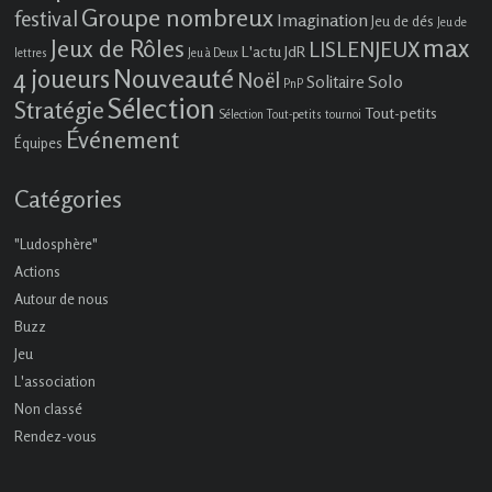
Groupe nombreux
festival
Imagination
Jeu de dés
Jeu de
max
Jeux de Rôles
LISLENJEUX
L'actu JdR
lettres
Jeu à Deux
4 joueurs
Nouveauté
Noël
Solo
Solitaire
PnP
Sélection
Stratégie
Tout-petits
Sélection Tout-petits
tournoi
Événement
Équipes
Catégories
"Ludosphère"
Actions
Autour de nous
Buzz
Jeu
L'association
Non classé
Rendez-vous