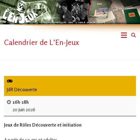
Skip
to
content
L'En-
Calendrier de L’En-Jeux
Jeux
–
ludothèque
de
JdR Découverte
L'Isle
16h-18h
20 juin 2026
Jourdain
Jeux de Rôles Découverte et initiation
Jouons
ensemble
A partir de 10 ans et adultes