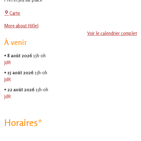
en
Gascogne
La
Carte
toulousaine
!
Jeu-
More about {title}
Thé
Voir le calendrier complet
À venir
•
8 août 2026
15h-0h
JdR
•
15 août 2026
15h-0h
JdR
•
22 août 2026
15h-0h
JdR
Horaires*