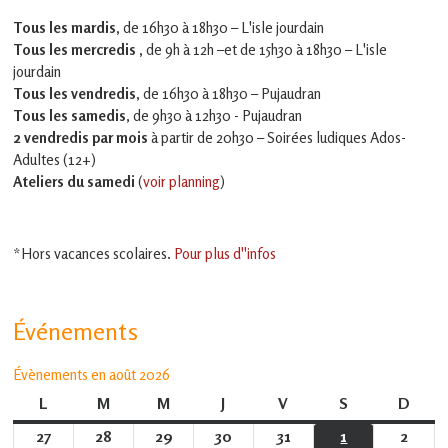
Tous les mardis,
de 16h30 à 18h30 – L'isle jourdain
Tous les mercredis ,
de 9h à 12h –et
de 15h30 à 18h30 – L'isle
jourdain
Tous les vendredis
, de 16h30 à 18h30 – Pujaudran
Tous les samedis
, de 9h30 à 12h30 - Pujaudran
2 vendredis par mois
à partir de 20h30 – Soirées ludiques Ados-
Adultes (12+)
Ateliers du samedi
(
voir planning
)
*Hors vacances scolaires.
Pour plus d''infos
Événements
Évènements en août 2026
L
lundi
M
mardi
M
mercredi
J
jeudi
V
vendredi
S
samedi
D
dima
27
27
28
28
29
29
30
30
31
31
1
1
2
2