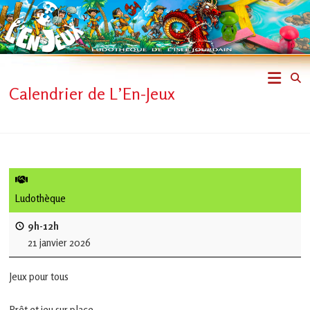
Skip
to
content
L'En-
Calendrier de L’En-Jeux
Jeux
–
ludothèque
de
Ludothèque
L'Isle
9h-12h
21 janvier 2026
Jourdain
Jeux pour tous
Jouons
ensemble
Prêt et jeu sur place