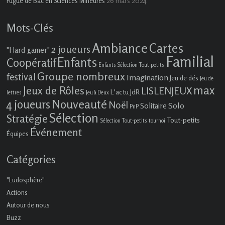
26 mars 2024
Fugue de Bac en Sciences Mineures
Mots-Clés
Ambiance
Cartes
2 joueurs
"Hard gamer"
Familial
Enfants
Coopératif
Enfants Sélection Tout-petits
Groupe nombreux
festival
Imagination
Jeu de dés
Jeu de
max
Jeux de Rôles
LISLENJEUX
L'actu JdR
lettres
Jeu à Deux
4 joueurs
Nouveauté
Noël
Solo
Solitaire
PnP
Sélection
Stratégie
Tout-petits
Sélection Tout-petits
tournoi
Événement
Équipes
Catégories
"Ludosphère"
Actions
Autour de nous
Buzz