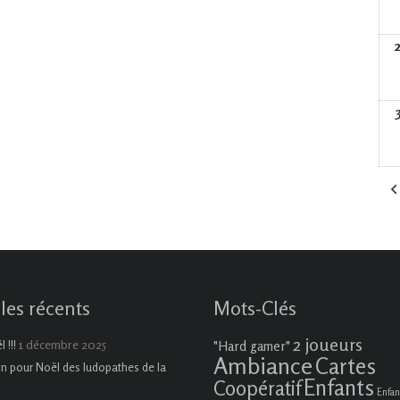
cles récents
Mots-Clés
2 joueurs
1 décembre 2025
 !!!
"Hard gamer"
Ambiance
Cartes
on pour Noël des ludopathes de la
Enfants
Coopératif
Enfan