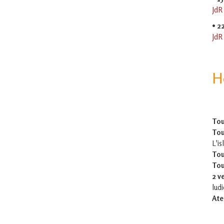
JdR
•
2
JdR
H
Tou
Tou
L'is
Tou
Tou
2 v
lud
Ate