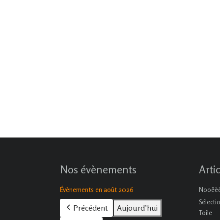
Nos évènements
Arti
Évènements en août 2026
Nooëëël
Sélecti
Précédent
Aujourd’hui
Toile