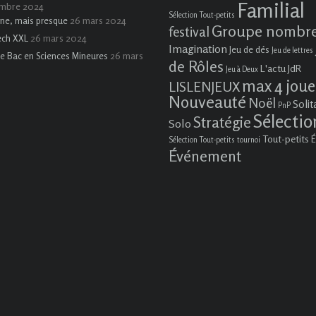
Familial
embre 2024
Sélection Tout-petits
26 mars 2024
ne, mais presque
Groupe nombr
festival
26 mars 2024
ech XXL
Imagination
Jeu de dés
Jeu de lettres
26 mars
e Bac en Sciences Mineures
de Rôles
L'actu JdR
Jeu à Deux
max 4 joue
LISLENJEUX
Nouveauté
Noël
Solit
PnP
Sélectio
Stratégie
Solo
Tout-petits
É
Sélection Tout-petits
tournoi
Événement