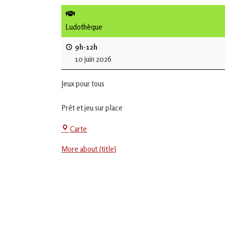
de
L'Isle
Ludothèque
Jourdain
9h-12h
10 juin 2026
Jouons
ensemble
Jeux pour tous
en
Gascogne
toulousaine
Prêt et jeu sur place
!
La
Carte
Jeu-
More about {title}
Thé