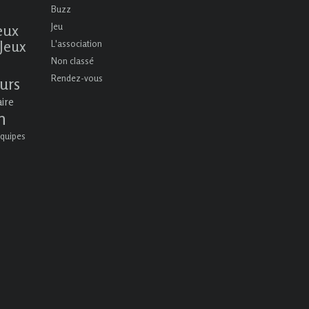
Buzz
eux
Jeu
Jeux
L'association
Non classé
Rendez-vous
urs
aire
n
quipes