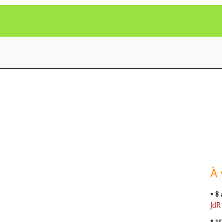
À 
•
8
JdR
•
15