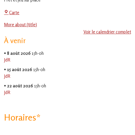
en
Gascogne
La
Carte
toulousaine
!
Jeu-
More about {title}
Thé
Voir le calendrier complet
À venir
•
8 août 2026
15h-0h
JdR
•
15 août 2026
15h-0h
JdR
•
22 août 2026
15h-0h
JdR
Horaires*