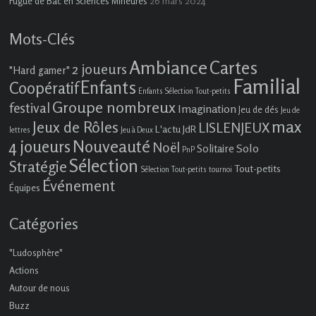
26 mars 2024
Fugue de Bac en Sciences Mineures
Mots-Clés
Ambiance
Cartes
2 joueurs
"Hard gamer"
Familial
Enfants
Coopératif
Enfants Sélection Tout-petits
Groupe nombreux
festival
Imagination
Jeu de dés
Jeu de
max
Jeux de Rôles
LISLENJEUX
L'actu JdR
lettres
Jeu à Deux
4 joueurs
Nouveauté
Noël
Solo
Solitaire
PnP
Sélection
Stratégie
Tout-petits
Sélection Tout-petits
tournoi
Événement
Équipes
Catégories
"Ludosphère"
Actions
Autour de nous
Buzz