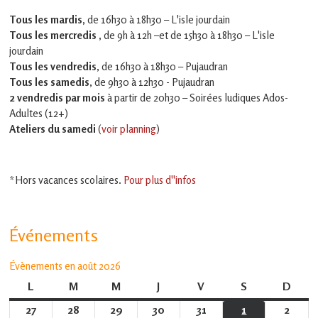
Tous les mardis,
de 16h30 à 18h30 – L'isle jourdain
Tous les mercredis ,
de 9h à 12h –et
de 15h30 à 18h30 – L'isle
jourdain
Tous les vendredis
, de 16h30 à 18h30 – Pujaudran
Tous les samedis
, de 9h30 à 12h30 - Pujaudran
2 vendredis par mois
à partir de 20h30 – Soirées ludiques Ados-
Adultes (12+)
Ateliers du samedi
(
voir planning
)
*Hors vacances scolaires.
Pour plus d''infos
Événements
Évènements en août 2026
L
lundi
M
mardi
M
mercredi
J
jeudi
V
vendredi
S
samedi
D
dima
27
27
28
28
29
29
30
30
31
31
1
1
2
2