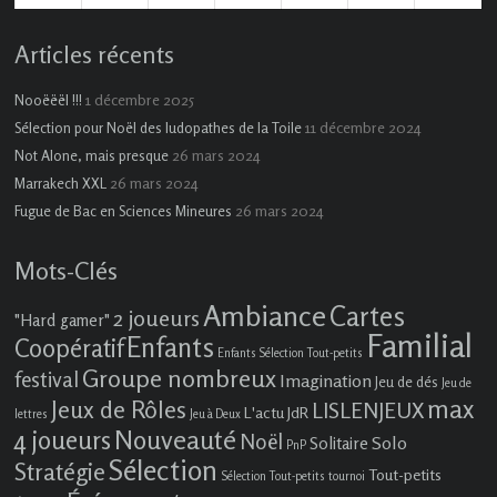
évènement)
évènements)
évènement)
évènements)
Articles récents
1 décembre 2025
Nooëëël !!!
11 décembre 2024
Sélection pour Noël des ludopathes de la Toile
26 mars 2024
Not Alone, mais presque
26 mars 2024
Marrakech XXL
26 mars 2024
Fugue de Bac en Sciences Mineures
Mots-Clés
Ambiance
Cartes
2 joueurs
"Hard gamer"
Familial
Enfants
Coopératif
Enfants Sélection Tout-petits
Groupe nombreux
festival
Imagination
Jeu de dés
Jeu de
max
Jeux de Rôles
LISLENJEUX
L'actu JdR
lettres
Jeu à Deux
4 joueurs
Nouveauté
Noël
Solo
Solitaire
PnP
Sélection
Stratégie
Tout-petits
Sélection Tout-petits
tournoi