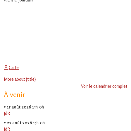
en
Gascogne
toulousaine
!
Centre
Carte
Social
More about {title}
-
Voir le calendrier complet
EVS
À venir
Jean
Jaurès
•
15 août 2026
15h-0h
JdR
•
22 août 2026
15h-0h
JdR