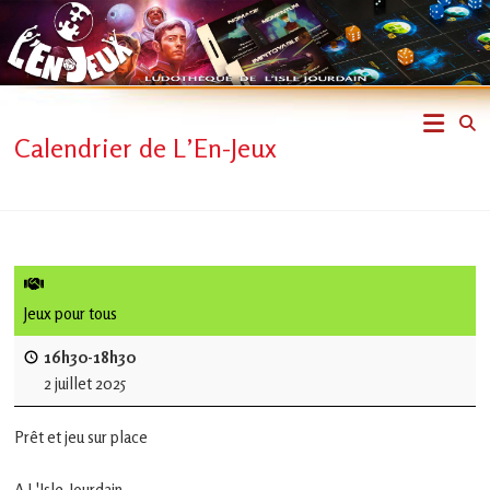
Skip
to
content
L'En-
Calendrier de L’En-Jeux
Jeux
–
ludothèque
de
Jeux pour tous
L'Isle
16h30-18h30
2 juillet 2025
Jourdain
Prêt et jeu sur place
Jouons
ensemble
A L'Isle-Jourdain