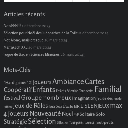
évènement)
évènements)
évènement)
évènements)
Articles récents
1 décembre 2025
Nooëëël !!!
11 décembre 2024
Sélection pour Noël des ludopathes de la Toile
26 mars 2024
Not Alone, mais presque
26 mars 2024
Marrakech XXL
26 mars 2024
Fugue de Bac en Sciences Mineures
Mots-Clés
Ambiance
Cartes
2 joueurs
"Hard gamer"
Familial
Enfants
Coopératif
Enfants Sélection Tout-petits
Groupe nombreux
festival
Imagination
Jeu de dés
Jeu de
max
Jeux de Rôles
LISLENJEUX
L'actu JdR
lettres
Jeu à Deux
4 joueurs
Nouveauté
Noël
Solo
Solitaire
PnP
Sélection
Stratégie
Tout-petits
Sélection Tout-petits
tournoi