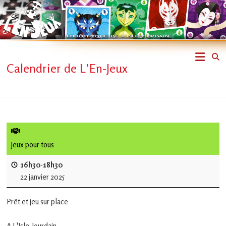
Skip
to
content
L'En-
Calendrier de L’En-Jeux
Jeux
–
ludothèque
de
Jeux pour tous
L'Isle
16h30-18h30
22 janvier 2025
Jourdain
Prêt et jeu sur place
Jouons
ensemble
A L'Isle-Jourdain