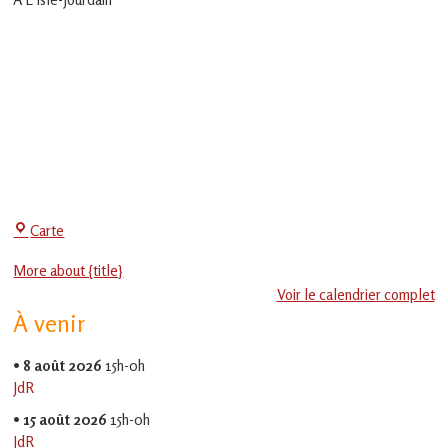
en
Gascogne
toulousaine
!
Centre
Carte
Social
More about {title}
-
Voir le calendrier complet
EVS
À venir
Jean
Jaurès
•
8 août 2026
15h-0h
JdR
•
15 août 2026
15h-0h
JdR