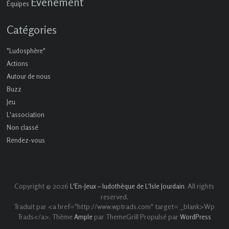
Événement
Équipes
Catégories
"Ludosphère"
Actions
Autour de nous
Buzz
Jeu
L'association
Non classé
Rendez-vous
Copyright © 2026
. All rights
L'En-Jeux – ludothèque de L'Isle Jourdain
reserved.
Traduit par <a href="http://www.wptrads.com" target= _blank>Wp
Trads</a>. Thème
par ThemeGrill Propulsé par
Ample
WordPress